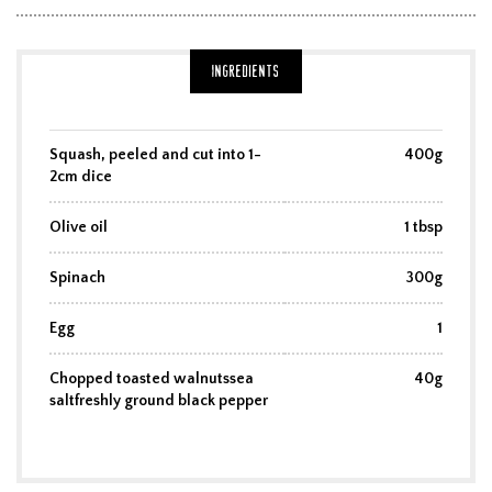
Ingredients
Squash, peeled and cut into 1-
400g
2cm dice
Olive oil
1 tbsp
Spinach
300g
Egg
1
Chopped toasted walnutssea
40g
saltfreshly ground black pepper