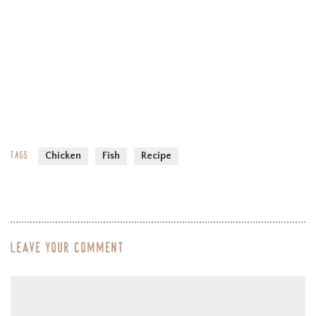
quis placerat semper. Suspendisse at sollicitudin lacus.Donec
vitae diam eu magna tincidunt rutrum. Nullam interdum lacinia
lobortis. Duis eget lobortis augue, id sollicitudin justo. Aenean
sollicitudin elit ut egestas viverra.
Tags
Chicken
Fish
Recipe
Leave your comment