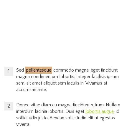
ligula blandit ullamcorper in nec risus. Pellentesque fringilla
diam faucibus tortor bibendum vulputate. Etiam turpis urna,
rhoncus et mattis ut, dapibus eu nunc. Nunc sed aliquet nisi.
Nullam ut magna non lacus adipiscing volutpat. Aenean odio
mauris, consectetur quis consequat quis, blandit a nunc. Sed
orci erat, placerat ac interdum ut, suscipit eu augue. Nunc vitae
mi tortor. Ut vel justo quis lectus elementum ullamcorper
volutpat vel libero.
Sed
pellentesque
commodo magna, eget tincidunt
magna condimentum lobortis. Integer facilisis ipsum
sem, sit amet aliquet sem iaculis in. Vivamus at
accumsan ante.
Donec vitae diam eu magna tincidunt rutrum. Nullam
interdum lacinia lobortis. Duis eget
lobortis augue
, id
sollicitudin justo. Aenean sollicitudin elit ut egestas
viverra.