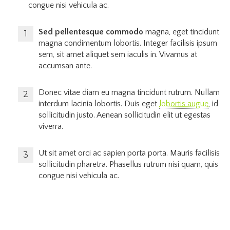
congue nisi vehicula ac.
Sed pellentesque commodo
magna, eget tincidunt
magna condimentum lobortis. Integer facilisis ipsum
sem, sit amet aliquet sem iaculis in. Vivamus at
accumsan ante.
Donec vitae diam eu magna tincidunt rutrum. Nullam
interdum lacinia lobortis. Duis eget
lobortis augue
, id
sollicitudin justo. Aenean sollicitudin elit ut egestas
viverra.
Ut sit amet orci ac sapien porta porta. Mauris facilisis
sollicitudin pharetra. Phasellus rutrum nisi quam, quis
congue nisi vehicula ac.
Maecenas eu metus sit amet nunc rhoncus dictum vitae non
felis. Praesent consequat placerat velit nec vehicula. Aliquam
nec varius nisi. In sollicitudin ac velit ac sodales.
Nulla